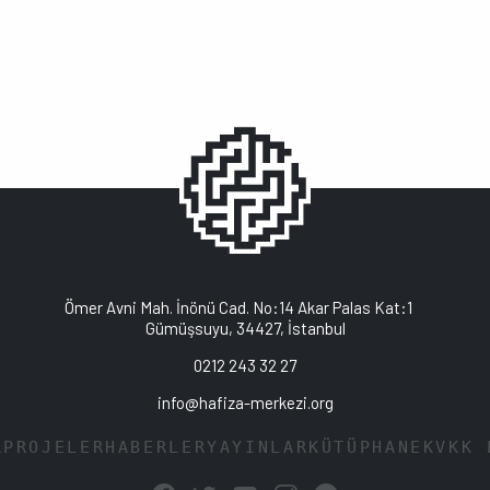
Ömer Avni Mah. İnönü Cad. No:14 Akar Palas Kat:1
Gümüşsuyu, 34427, İstanbul
0212 243 32 27
info@hafiza-merkezi.org
A
PROJELER
HABERLER
YAYINLAR
KÜTÜPHANE
KVKK 