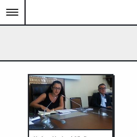
Ana
içeriğe
atla
Ana
gezinti
menüsü