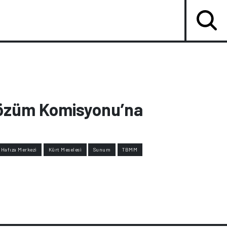
Çözüm Komisyonu’na
Hafıza Merkezi
Kürt Meselesi
Sunum
TBMM