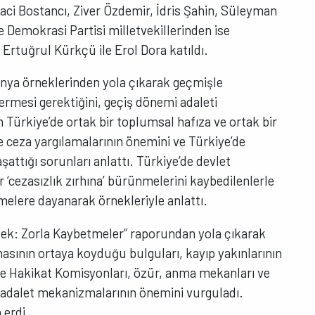
Naci Bostancı, Ziver Özdemir, İdris Şahin, Süleyman
 Demokrasi Partisi milletvekillerinden ise
Ertuğrul Kürkçü ile Erol Dora katıldı.
nya örneklerinden yola çıkarak geçmişle
rmesi gerektiğini, geçiş dönemi adaleti
Türkiye’de ortak bir toplumsal hafıza ve ortak bir
ve ceza yargılamalarının önemini ve Türkiye’de
aşattığı sorunları anlattı. Türkiye’de devlet
ir ‘cezasızlık zırhına’ bürünmelerini kaybedilenlerle
emelere dayanarak örnekleriyle anlattı.
ek: Zorla Kaybetmeler” raporundan yola çıkarak
masının ortaya koyduğu bulguları, kayıp yakınlarının
 ve Hakikat Komisyonları, özür, anma mekanları ve
ı adalet mekanizmalarının önemini vurguladı.
 erdi.