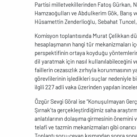
Partisi milletvekillerinden Fatoş Gürkan, 
Hamzaoğulları ve Abdulkerim Gök, Barış ve
Hüsamettin Zenderlioğlu, Sebahat Tuncel, 
Komisyon toplantısında Murat Çelikkan dü
hesaplaşmanın hangi tür mekanizmaları içe
perspektifinin ortaya koyduğu yöntemlerin 
dil yaratmak için nasıl kullanılabileceğini 
faillerin cezasızlık zırhıyla korunmasının y
görevlilerinin işledikleri suçlar nedeniyle b
ilgili 227 adli vaka üzerinden yapılan incel
Özgür Sevgi Göral ise “Konuşulmayan Gerç
Şırnak’ta gerçekleştirdiğimiz saha araştır
anlatılarının dolaşıma girmesinin önemini
telafi ve tazmin mekanizmaları gibi onarıc
Toplantı soru-cevap kısmından sonra sona