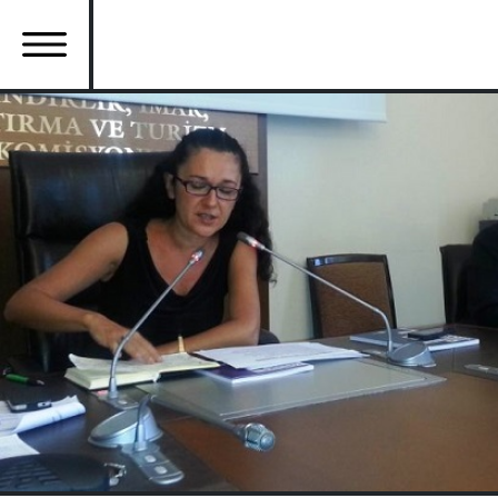
Ana
içeriğe
atla
Ana
gezinti
menüsü