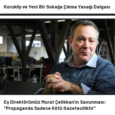
Koruköy ve Yeni Bir Sokağa Çıkma Yasağı Dalgası
Eş Direktörümüz Murat Çelikkan'ın Savunması:
"Propaganda Sadece Kötü Gazeteciliktir"