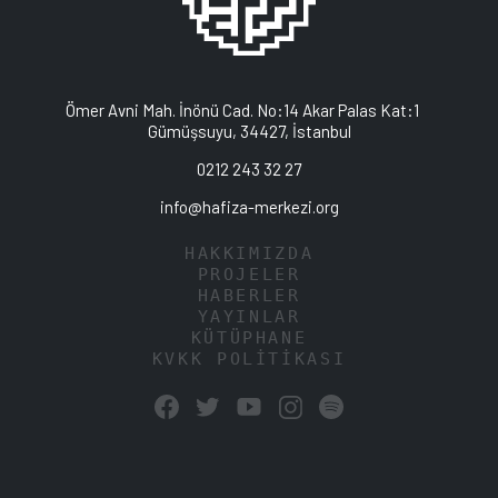
Ömer Avni Mah. İnönü Cad. No:14 Akar Palas Kat:1
Gümüşsuyu, 34427, İstanbul
0212 243 32 27
info@hafiza-merkezi.org
HAKKIMIZDA
PROJELER
HABERLER
YAYINLAR
KÜTÜPHANE
KVKK POLİTİKASI