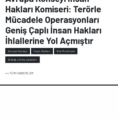
Hakları Komiseri: Terörle
Mücadele Operasyonları
Geniş Çaplı İnsan Hakları
İhlallerine Yol Açmıştır
Avrupa Konseyi
İnsan Hakları
Nils Muižnieks
Sokağa çıkma yasakları
<< TÜM HABERLER