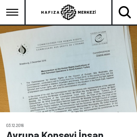
Ana
içeriğe
atla
Ana
gezinti
menüsü
03.12.2016
Avrupa Konseyi İnsan