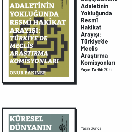
Adaletinin
Yokluğunda
Resmî
Hakikat
Arayışı:
Türkiye’de
Meclis
Araştırma
Komisyonları
Yayın Tarihi:
2022
Yasin Sunca