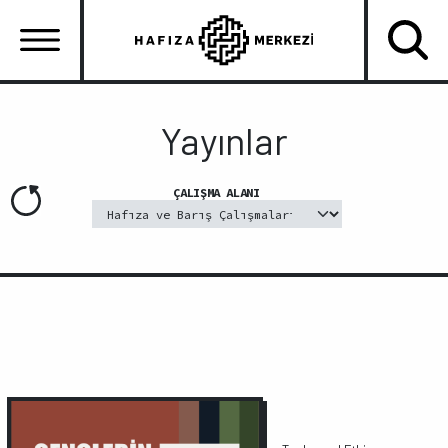
Ana
içeriğe
atla
Ana
gezinti
Yayınlar
menüsü
ÇALIŞMA ALANI