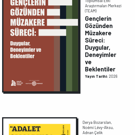
Toplumsal Etki
Araştırmaları Merkezi
(TEAM)
Gençlerin
Gözünden
Müzakere
Süreci:
Duygular,
Deneyimler
ve
Beklentiler
Yayın Tarihi:
2026
Derya Bozarslan,
Noémi Lévy-Aksu,
Adnan Çelik