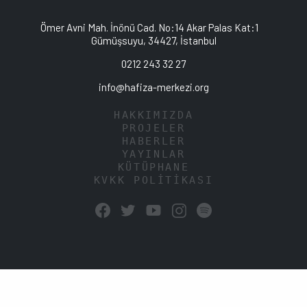
Ömer Avni Mah. İnönü Cad. No:14 Akar Palas Kat:1
Gümüşsuyu, 34427, İstanbul
0212 243 32 27
info@hafiza-merkezi.org
HAKKIMIZDA
PROJELER
HABERLER
YAYINLAR
KÜTÜPHANE
KVKK POLİTİKASI