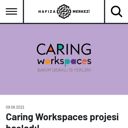
Ana
içeriğe
atla
Ana
gezinti
menüsü
09.06.2022
Caring Workspaces projesi
başladı!