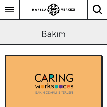
Ana
içeriğe
atla
Ana
gezinti
Bakım
menüsü