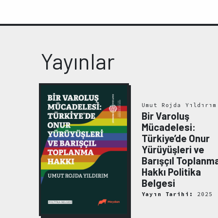
Yayınlar
Umut Rojda Yıldırım
Bir Varoluş
ma ve
Mücadelesi:
.Ş.
nsan
Türkiye’de Onur
ı:
Yürüyüşleri ve
Barışçıl Toplanm
Hakkı Politika
Belgesi
2022
Yayın Tarihi:
2025