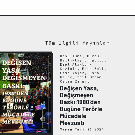
Tüm İlgili Yayınlar
Banu Tuna, Burcu
Ballıktaş Bingöllü,
Emel Ataktürk
Sevimli, Esin Epli,
Esma Yaşar, Esra
Kılıç, İdil Özcan,
Özlem Zıngıl
Değişen Yasa,
Değişmeyen
Baskı:1980’den
Bugüne Terörle
Mücadele
Mevzuatı
Yayın Tarihi:
2024