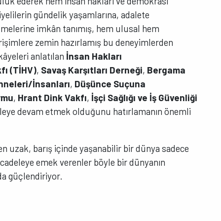
öncülük ederek hem insan hakları ve demokrasi
elilerin gündelik yaşamlarına, adalete
ilmelerine imkân tanımış, hem ulusal hem
irişimlere zemin hazırlamış bu deneyimlerden
ikâyeleri anlatılan
İnsan Hakları
fı
(TİHV)
,
Savaş Karşıtları Derneği
,
Bergama
neleri/İnsanları
,
Düşünce Suçuna
rmu
,
Hrant Dink Vakfı
,
İşçi Sağlığı ve İş Güvenliği
eleye devam etmek olduğunu hatırlamanın önemli
den uzak, barış içinde yaşanabilir bir dünya sadece
mücadeleye emek verenler böyle bir dünyanın
a güçlendiriyor.