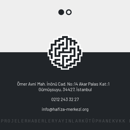
Ömer Avni Mah. İnönü Cad. No:14 Akar Palas Kat:1
Gümüşsuyu, 34427, İstanbul
0212 243 32 27
info@hafiza-merkezi.org
A
PROJELER
HABERLER
YAYINLAR
KÜTÜPHANE
KVKK 