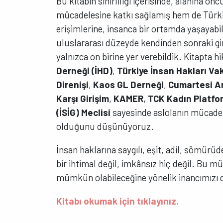
Bu kitabın sınırlılığı içerisinde, alanına 
mücadelesine katkı sağlamış hem de Türkiy
erişimlerine, insanca bir ortamda yaşayab
uluslararası düzeyde kendinden sonraki g
yalnızca on birine yer verebildik. Kitapta h
Derneği
(İHD)
,
Türkiye İnsan Hakları Vak
Direnişi
,
Kaos GL Derneği
,
Cumartesi An
Karşı
Girişim
,
KAMER
,
TCK Kadın Platfo
(İSİG) Meclisi
sayesinde aslolanın mücad
olduğunu düşünüyoruz.
İnsan haklarına saygılı, eşit, adil, sömürü
bir ihtimal değil, imkânsız hiç değil. Bu 
mümkün olabileceğine yönelik inancımızı d
Kitabı okumak için tıklayınız.