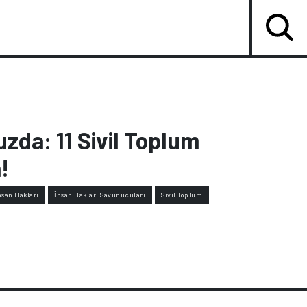
da: 11 Sivil Toplum
!
nsan Hakları
İnsan Hakları Savunucuları
Sivil Toplum