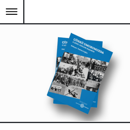
Ana
içeriğe
atla
Ana
gezinti
menüsü