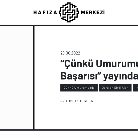
29.06.2022
“Çünkü Umurumuz
Başarısı” yayında
Çünkü Umurumuzda
Daralan Sivil Alan
İ
<< TÜM HABERLER