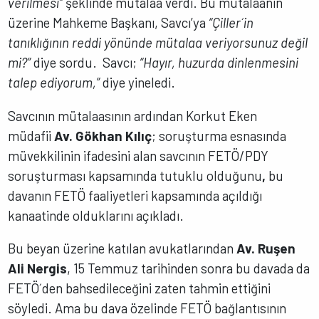
verilmesi”
şeklinde mütalaa verdi. Bu mütalaanın
üzerine Mahkeme Başkanı, Savcı’ya
“Çiller´in
tanıklığının reddi yönünde mütalaa veriyorsunuz değil
mi?”
diye sordu. Savcı;
“Hayır, huzurda dinlenmesini
talep ediyorum,”
diye yineledi.
Savcının mütalaasının ardından Korkut Eken
müdafii
Av. Gökhan Kılıç
; soruşturma esnasında
müvekkilinin ifadesini alan savcının FETÖ/PDY
soruşturması kapsamında tutuklu olduğunu
,
bu
davanın FETÖ faaliyetleri kapsamında açıldığı
kanaatinde olduklarını açıkladı.
Bu beyan üzerine katılan avukatlarından
Av. Ruşen
Ali Nergis
, 15 Temmuz tarihinden sonra bu davada da
FETÖ´den bahsedileceğini zaten tahmin ettiğini
söyledi. Ama bu dava özelinde FETÖ bağlantısının