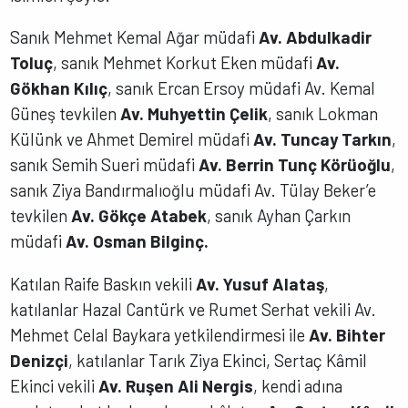
Sanık Mehmet Kemal Ağar müdafi
Av. Abdulkadir
Toluç
, sanık Mehmet Korkut Eken müdafi
Av.
Gökhan Kılıç
, sanık Ercan Ersoy müdafi Av. Kemal
Güneş tevkilen
Av. Muhyettin Çelik
, sanık Lokman
Külünk ve Ahmet Demirel müdafi
Av. Tuncay Tarkın
,
sanık Semih Sueri müdafi
Av. Berrin Tunç Körüoğlu
,
sanık Ziya Bandırmalıoğlu müdafi Av. Tülay Beker’e
tevkilen
Av. Gökçe Atabek
, sanık Ayhan Çarkın
müdafi
Av. Osman Bilginç.
Katılan Raife Baskın vekili
Av. Yusuf Alataş
,
katılanlar Hazal Cantürk ve Rumet Serhat vekili Av.
Mehmet Celal Baykara yetkilendirmesi ile
Av. Bihter
Denizçi
, katılanlar Tarık Ziya Ekinci, Sertaç Kâmil
Ekinci vekili
Av. Ruşen Ali Nergis
, kendi adına