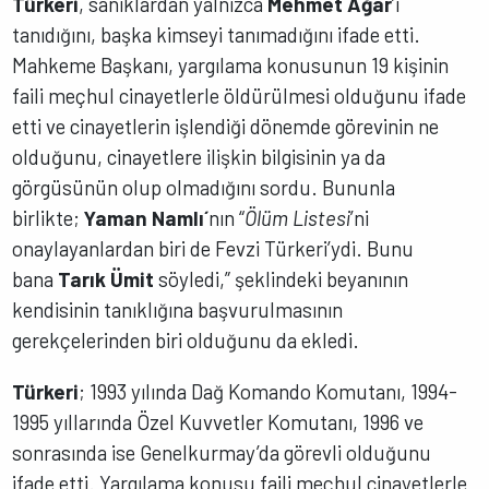
Türkeri
, sanıklardan yalnızca
Mehmet Ağar
’ı
tanıdığını, başka kimseyi tanımadığını ifade etti.
Mahkeme Başkanı, yargılama konusunun 19 kişinin
faili meçhul cinayetlerle öldürülmesi olduğunu ifade
etti ve cinayetlerin işlendiği dönemde görevinin ne
olduğunu, cinayetlere ilişkin bilgisinin ya da
görgüsünün olup olmadığını sordu. Bununla
birlikte;
Yaman Namlı´
nın “
Ölüm Listesi
’ni
onaylayanlardan biri de Fevzi Türkeri’ydi. Bunu
bana
Tarık Ümit
söyledi,” şeklindeki beyanının
kendisinin tanıklığına başvurulmasının
gerekçelerinden biri olduğunu da ekledi.
Türkeri
; 1993 yılında Dağ Komando Komutanı, 1994-
1995 yıllarında Özel Kuvvetler Komutanı, 1996 ve
sonrasında ise Genelkurmay’da görevli olduğunu
ifade etti. Yargılama konusu faili meçhul cinayetlerle