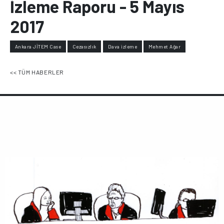
İzleme Raporu - 5 Mayıs
2017
Ankara JİTEM Case
Cezasızlık
Dava izleme
Mehmet Ağar
<< TÜM HABERLER