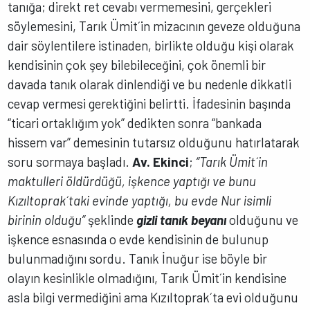
tanığa; direkt ret cevabı vermemesini, gerçekleri
söylemesini, Tarık Ümit´in mizacının geveze olduğuna
dair söylentilere istinaden, birlikte olduğu kişi olarak
kendisinin çok şey bilebileceğini, çok önemli bir
davada tanık olarak dinlendiği ve bu nedenle dikkatli
cevap vermesi gerektiğini belirtti. İfadesinin başında
“ticari ortaklığım yok” dedikten sonra “bankada
hissem var” demesinin tutarsız olduğunu hatırlatarak
soru sormaya başladı.
Av. Ekinci
;
“Tarık Ümit´in
maktulleri öldürdüğü, işkence yaptığı ve bunu
Kızıltoprak´taki evinde yaptığı, bu evde Nur isimli
birinin olduğu”
şeklinde
gizli tanık beyanı
olduğunu ve
işkence esnasında o evde kendisinin de bulunup
bulunmadığını sordu. Tanık İnuğur ise böyle bir
olayın kesinlikle olmadığını, Tarık Ümit´in kendisine
asla bilgi vermediğini ama Kızıltoprak´ta evi olduğunu