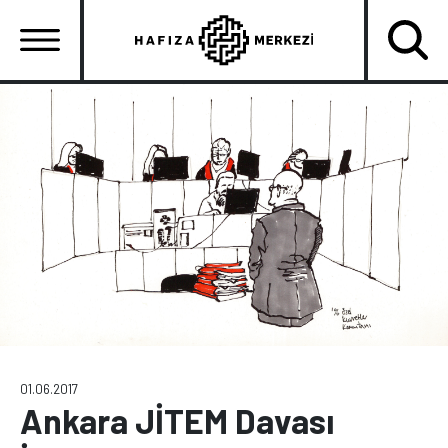
Ana
içeriğe
atla
Ana
gezinti
menüsü
01.06.2017
Ankara JİTEM Davası