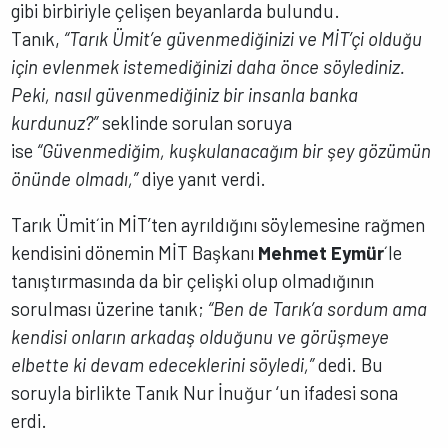
gibi birbiriyle çelişen beyanlarda bulundu.
Tanık,
“Tarık Ümit’e güvenmediğinizi ve MİT’çi olduğu
için evlenmek istemediğinizi daha önce söylediniz.
Peki, nasıl güvenmediğiniz bir insanla banka
kurdunuz?”
seklinde sorulan soruya
ise
“Güvenmediğim, kuşkulanacağım bir şey gözümün
önünde olmadı,”
diye yanıt verdi.
Tarık Ümit´in MİT’ten ayrıldığını söylemesine rağmen
kendisini dönemin MİT Başkanı
Mehmet Eymür
´le
tanıştırmasında da bir çelişki olup olmadığının
sorulması üzerine tanık;
“Ben de Tarık’a sordum ama
kendisi onların arkadaş olduğunu ve görüşmeye
elbette ki devam edeceklerini söyledi,”
dedi. Bu
soruyla birlikte Tanık Nur İnuğur ‘un ifadesi sona
erdi.