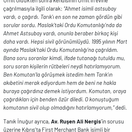
Ümit öldükten sonra kendisinin Ümit’in evine
çağrılmasıyla ilgili olarak;
“Ahmet isimli astsubay
vardı, o çağırdı. Tarık’ı en son ne zaman gördün gibi
sorular sordu. Maslak’taki Ordu Komutanlığı’nda da
Ahmet Astsubay vardı, onunla beraber birkaç kişi
daha vardı. Hepsi sivil görünümlüydü. 1995 yılının Mart
ayında Maslak’taki Ordu Komutanlığı’na çağrıldım.
Bana soru soranlar kimdi, ifade tutanağı tutuldu mu,
soru soran kişilerin rütbeleri neydi hatırlamıyorum.
Ben Komutan’la görüşmek istedim hem Tarık’ın
akıbetini merak ediyordum hem de beni ne hakla
buraya çağırdınız demek istiyordum. Komutan, oraya
çağırdıkları için benden özür diledi. O konuştuğum
komutanın sivil olup olmadığını hatırlamıyorum,”
dedi.
Tanık İnuğur ayrıca,
Av. Ruşen Ali Nergis
’in sorusu
üzerine Kıbrıs’ta First Merchant Bank isimli bir