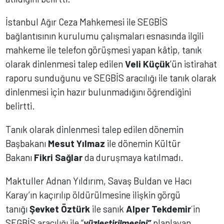
İstanbul Ağır Ceza Mahkemesi ile SEGBİS
bağlantısının kurulumu çalışmaları esnasında ilgili
mahkeme ile telefon görüşmesi yapan kâtip, tanık
olarak dinlenmesi talep edilen
Veli Küçük
’ün istirahat
raporu sunduğunu ve SEGBİS aracılığı ile tanık olarak
dinlenmesi için hazır bulunmadığını öğrendiğini
belirtti.
Tanık olarak dinlenmesi talep edilen dönemin
Başbakanı
Mesut Yılmaz
ile dönemin Kültür
Bakanı
Fikri Sağlar
da duruşmaya katılmadı.
Maktuller Adnan Yıldırım, Savaş Buldan ve Hacı
Karay’ın kaçırılıp öldürülmesine ilişkin görgü
tanığı
Şevket Öztürk
ile sanık
Alper Tekdemir
´in
SEGBİS aracılığı ile “
yüzleştirilmesini”
planlayan