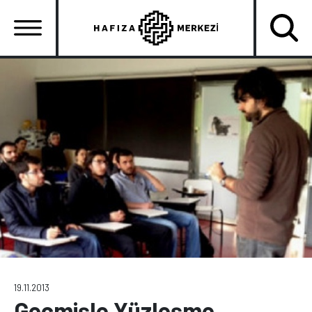
Ana
içeriğe
atla
Ana
gezinti
menüsü
19.11.2013
Geçmişle Yüzleşme