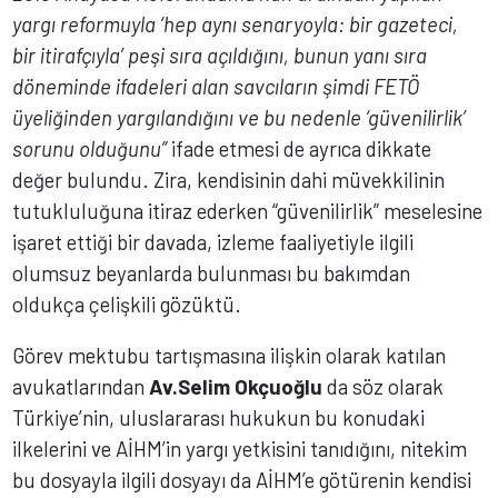
yargı reformuyla ‘hep aynı senaryoyla: bir gazeteci,
bir itirafçıyla’ peşi sıra açıldığını, bunun yanı sıra
döneminde ifadeleri alan savcıların şimdi FETÖ
üyeliğinden yargılandığını ve bu nedenle ‘güvenilirlik’
sorunu olduğunu”
ifade etmesi de ayrıca dikkate
değer bulundu. Zira, kendisinin dahi müvekkilinin
tutukluluğuna itiraz ederken “güvenilirlik” meselesine
işaret ettiği bir davada, izleme faaliyetiyle ilgili
olumsuz beyanlarda bulunması bu bakımdan
oldukça çelişkili gözüktü.
Görev mektubu tartışmasına ilişkin olarak katılan
avukatlarından
Av.Selim Okçuoğlu
da söz olarak
Türkiye’nin, uluslararası hukukun bu konudaki
ilkelerini ve AİHM’in yargı yetkisini tanıdığını, nitekim
bu dosyayla ilgili dosyayı da AİHM’e götürenin kendisi