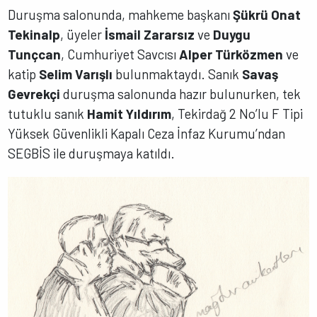
Duruşma salonunda, mahkeme başkanı
Şükrü Onat
Tekinalp
, üyeler
İsmail Zararsız
ve
Duygu
Tunçcan
, Cumhuriyet Savcısı
Alper Türközmen
ve
katip
Selim Varışlı
bulunmaktaydı. Sanık
Savaş
Gevrekçi
duruşma salonunda hazır bulunurken, tek
tutuklu sanık
Hamit Yıldırım
, Tekirdağ 2 No’lu F Tipi
Yüksek Güvenlikli Kapalı Ceza İnfaz Kurumu’ndan
SEGBİS ile duruşmaya katıldı.