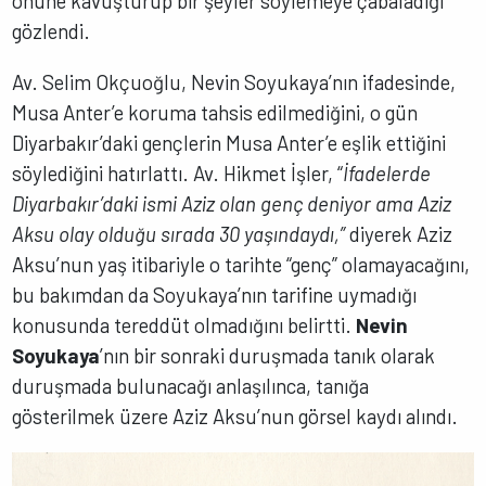
önüne kavuşturup bir şeyler söylemeye çabaladığı
gözlendi.
Av. Selim Okçuoğlu, Nevin Soyukaya’nın ifadesinde,
Musa Anter’e koruma tahsis edilmediğini, o gün
Diyarbakır’daki gençlerin Musa Anter’e eşlik ettiğini
söylediğini hatırlattı. Av. Hikmet İşler, “
İfadelerde
Diyarbakır’daki ismi Aziz olan genç deniyor ama Aziz
Aksu olay olduğu sırada 30 yaşındaydı,”
diyerek Aziz
Aksu’nun yaş itibariyle o tarihte “genç” olamayacağını,
bu bakımdan da Soyukaya’nın tarifine uymadığı
konusunda tereddüt olmadığını belirtti.
Nevin
Soyukaya
’nın bir sonraki duruşmada tanık olarak
duruşmada bulunacağı anlaşılınca, tanığa
gösterilmek üzere Aziz Aksu’nun görsel kaydı alındı.