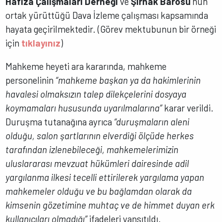
Hafıza Çalışmaları Derneği
ve
Şırnak Barosu
’nun
ortak yürüttüğü Dava İzleme çalışması kapsamında
hayata geçirilmektedir. (Görev mektubunun bir örneği
için
tıklayınız
)
Mahkeme heyeti ara kararında, mahkeme
personelinin
“mahkeme başkan ya da hakimlerinin
havalesi olmaksızın talep dilekçelerini dosyaya
koymamaları hususunda uyarılmalarına”
karar verildi.
Duruşma tutanağına ayrıca
“duruşmaların aleni
olduğu, salon şartlarının elverdiği ölçüde herkes
tarafından izlenebileceği, mahkemelerimizin
uluslararası mevzuat hükümleri dairesinde adil
yargılanma ilkesi tecelli ettirilerek yargılama yapan
mahkemeler olduğu ve bu bağlamdan olarak da
kimsenin gözetimine muhtaç ve de himmet duyan erk
kullanıcıları olmadığı”
ifadeleri yansıtıldı.