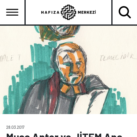
Ana
içeriğe
atla
Ana
gezinti
menüsü
28.03.2017
Musa Anter ve JİTEM Ana