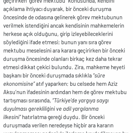
geçirirken “görev mektubu” konusunda, kendini
açıklama ihtiyacı duyarak, bir önceki duruşma
öncesinde de odasına gelinerek görev mektubunun
verilmek istendiğini ancak kendisinin mahkemelerin
herkese açık olduğunu, girip izleyebileceklerini
söylediğini ifade etmesi; bunun yanı sıra görev
mektubu meselesini ara karara geçirirken bir önceki
duruşma öncesinde olanları birkaç kez daha tekrar
etmesi dikkat çekici bulundu. Zira, mahkeme heyeti
başkanı bir önceki duruşmada sıklıkla
“süre
ekonomisine”
atıf yaparken; bu celsede hem Aziz
Aksu’nun ifadesinin ardından hem de görev mektubu
tartışması sırasında,
“Türkiye’de yargıya saygı
duyulması gerekliliğini ve adil yargılanma
ilkesini”
hatırlatma gereği duydu. Bir önceki
duruşmada verilen neredeyse hiçbir ara kararın