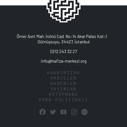
Ömer Avni Mah. İnönü Cad. No:14 Akar Palas Kat:1
Gümüşsuyu, 34427, İstanbul
0212 243 32 27
info@hafiza-merkezi.org
HAKKIMIZDA
PROJELER
HABERLER
YAYINLAR
KÜTÜPHANE
KVKK POLİTİKASI