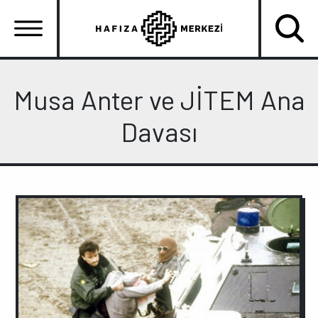
Ana
içeriğe
atla
Ana
gezinti
Musa Anter ve JİTEM Ana
menüsü
Davası