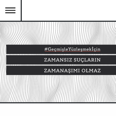
Ana
içeriğe
atla
Ana
gezinti
menüsü