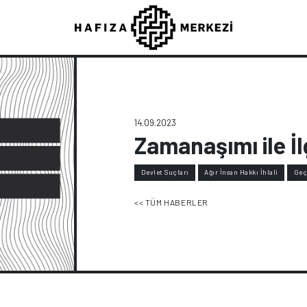
14.09.2023
Zamanaşımı ile İl
Devlet Suçları
Ağır İnsan Hakkı İhlali
Geç
<< TÜM HABERLER