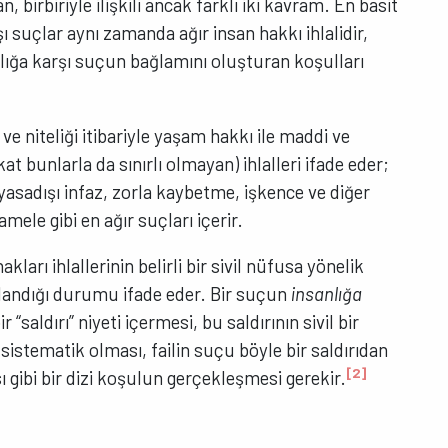
birbiriyle ilişkili ancak farklı iki kavram. En basit
şı suçlar aynı zamanda ağır insan hakkı ihlalidir,
nlığa karşı suçun bağlamını oluşturan koşulları
e niteliği itibariyle yaşam hakkı ile maddi ve
t bunlarla da sınırlı olmayan) ihlalleri ifade eder;
asadışı infaz, zorla kaybetme, işkence ve diğer
mele gibi en ağır suçları içerir.
akları ihlallerinin belirli bir sivil nüfusa yönelik
ulandığı durumu ifade eder. Bir suçun
insanlığa
“saldırı” niyeti içermesi, bu saldırının sivil bir
istematik olması, failin suçu böyle bir saldırıdan
[2]
 gibi bir dizi koşulun gerçekleşmesi gerekir.