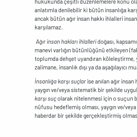
hukukunda çeşitli düzenlemelere konu olan, 
anlatımla denilebilir ki bütün insanlığa kar
ancak bütün ağır insan hakkı ihlalleri insa
karşılamaz.
Ağır insan hakları ihlalleri
doğası, kapsamı v
manevi varlığın bütünlüğünü etkileyen (faka
toplumda dehşet uyandıran köleleştirme, y
zalimane, insanlık dışı ya da aşağılayıcı mua
İnsanlığa karşı suçlar
ise anılan ağır insan h
yaygın ve/veya sistematik bir şekilde uyg
karşı suç
olarak nitelenmesi için o suçun bir 
nüfusu hedeflemiş olması, yaygın ve/veya s
haberdar bir şekilde gerçekleştirmiş olması