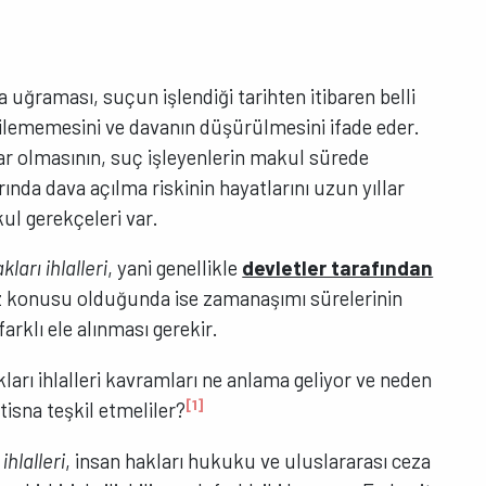
ğraması, suçun işlendiği tarihten itibaren belli
ilememesini ve davanın düşürülmesini ifade eder.
r olmasının, suç işleyenlerin makul sürede
nda dava açılma riskinin hayatlarını uzun yıllar
l gerekçeleri var.
kları ihlalleri
, yani genellikle
devletler tarafından
 konusu olduğunda ise zamanaşımı sürelerinin
farklı ele alınması gerekir.
kları ihlalleri kavramları ne anlama geliyor ve neden
[1]
isna teşkil etmeliler?
ihlalleri
, insan hakları hukuku ve uluslararası ceza