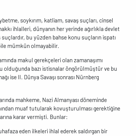
kaybetme, soykırım, katliam, savaş suçları, cinsel
akkı ihlalleri, dünyanın her yerinde ağırlıkla devlet
miş suçlardır, bu yüzden bahse konu suçların ispatı
bile mümkün olmayabilir.
amında makul gerekçeleri olan zamanaşımı
 olduğunda bazı istisnalar öngörülmüştür ve bu
anağı ise II. Dünya Savaşı sonrası Nürnberg
alarında mahkeme, Nazi Almanyası döneminde
ımından muaf tutularak kovuşturulması gerektiğine
arına karar vermişti. Bunlar:
hafaza eden ilkeleri ihlal ederek saldırgan bir