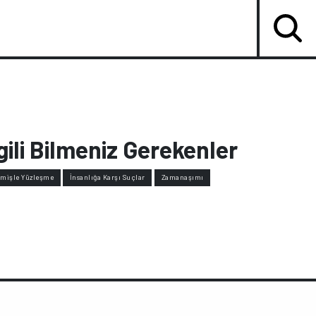
gili Bilmeniz Gerekenler
mişle Yüzleşme
İnsanlığa Karşı Suçlar
Zamanaşımı