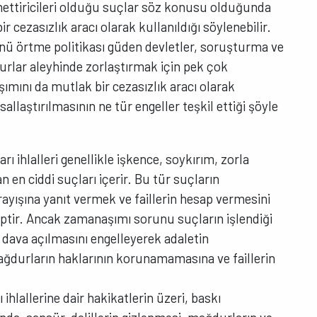
azmettiricileri olduğu suçlar söz konusu olduğunda
r cezasızlık aracı olarak kullanıldığı söylenebilir.
ü örtme politikası güden devletler, soruşturma ve
lar aleyhinde zorlaştırmak için pek çok
ını da mutlak bir cezasızlık aracı olarak
llaştırılmasının ne tür engeller teşkil ettiği şöyle
rı ihlalleri genellikle işkence, soykırım, zorla
 en ciddi suçları içerir. Bu tür suçların
yışına yanıt vermek ve faillerin hesap vermesini
tir. Ancak zamanaşımı sorunu suçların işlendiği
a dava açılmasını engelleyerek adaletin
ağdurların haklarının korunamamasına ve faillerin
 ihlallerine dair hakikatlerin üzeri, baskı