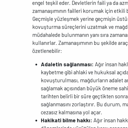
engel teşkil eder. Devletlerin faili ya da 
zamanaşımının failleri korumak için etkili bi
Geçmişle yüzleşmek yerine geçmişin üstün
kovuşturma süreçlerini uzatmak ve mağdur
müdahalede bulunmanın yanı sıra zamanaşım
kullanırlar. Zamanaşımının bu şekilde araçsa
özetlenebilir:
Adaletin sağlanması:
Ağır insan hakla
kaybetme gibi ahlaki ve hukuksal açıdan
kovuşturulması, mağdurların adalet ara
sağlamak açısından büyük öneme sahip
tarihten belirli bir süre geçtikten sonr
sağlanmasını zorlaştırır. Bu durum, m
cezasız kalmasına yol açar.
Hakikati bilme hakkı:
Ağır insan hakkı