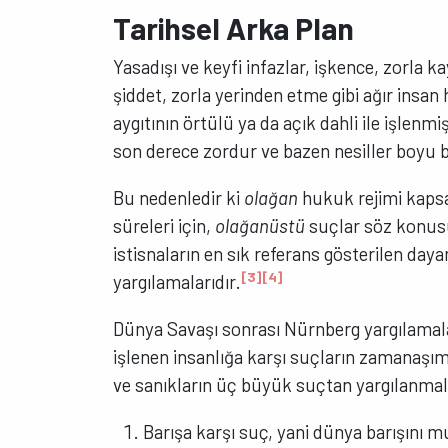
Tarihsel Arka Plan
Yasadışı ve keyfi infazlar, işkence, zorla 
şiddet, zorla yerinden etme gibi ağır insan h
aygıtının örtülü ya da açık dahli ile işlen
son derece zordur ve bazen nesiller boyu 
Bu nedenledir ki
olağan
hukuk rejimi kaps
süreleri için,
olağanüstü
suçlar söz konusu
istisnaların en sık referans gösterilen day
[3]
[4]
yargılamalarıdır.
Dünya Savaşı sonrası Nürnberg yargılam
işlenen insanlığa karşı suçların zamanaş
ve sanıkların üç büyük suçtan yargılanmal
Barışa karşı suç, yani dünya barışını mu