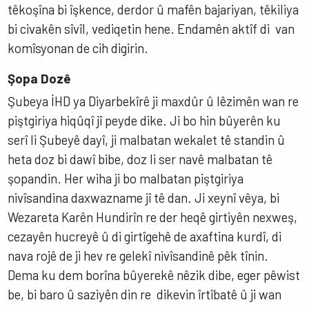
têkoşîna bi îşkence, derdor û mafên bajariyan, têkiliya
bi civakên sîvîl, vediqetin hene. Endamên aktîf di van
komîsyonan de cih digirin.
Şopa Dozê
Şubeya İHD ya Diyarbekîrê ji maxdûr û lêzimên wan re
piştgiriya hiqûqî jî peyde dike. Ji bo hin bûyerên ku
serî li Şubeyê dayî, ji malbatan wekalet tê standin û
heta doz bi dawî bibe, doz li ser navê malbatan tê
şopandin. Her wiha ji bo malbatan piştgiriya
nivîsandina daxwazname jî tê dan. Ji xeynî vêya, bi
Wezareta Karên Hundirîn re der heqê girtiyên nexweş,
cezayên hucreyê û di girtîgehê de axaftina kurdî, di
nava rojê de ji hev re gelekî nivîsandinê pêk tînin.
Dema ku dem borîna bûyerekê nêzik dibe, eger pêwist
be, bi baro û saziyên din re dikevin îrtîbatê û ji wan