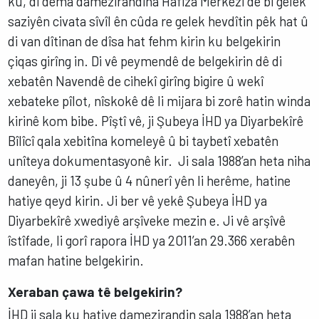
ku, di dema damezirandina Hafıza Merkezi de bi gelek
saziyên civata sîvîl ên cûda re gelek hevdîtin pêk hat û
di van dîtinan de dîsa hat fehm kirin ku belgekirin
çiqas girîng in. Di vê peymendê de belgekirin dê di
xebatên Navendê de cihekî girîng bigire û wekî
xebateke pîlot, nîskokê dê li mijara bi zorê hatin winda
kirinê kom bibe. Pîştî vê, ji Şubeya İHD ya Diyarbekîrê
Bîlîcî qala xebitîna komeleyê û bi taybetî xebatên
unîteya dokumentasyonê kir. Ji sala 1988’an heta niha
daneyên, ji 13 şube û 4 nûnerî yên li herême, hatine
hatiye qeyd kirin. Ji ber vê yekê Şubeya İHD ya
Diyarbekîrê xwediyê arşîveke mezin e. Ji vê arşîvê
îstîfade, li gorî rapora İHD ya 2011’an 29.366 xerabên
mafan hatine belgekirin.
Xeraban çawa tê belgekirin?
İHD ji sala ku hatiye damezirandin sala 1988’an heta