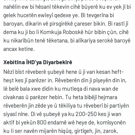
nahêlin ew bi hêsanî têkevin cihê bûyerê ku ev yek jî bi
gelek hucetên ewleyî qedexe ye. Bi tevgerîna bi
baroyan, dikarin vê pirsgirêkê çareser bikin. Bi rastî jî
dema ku ji bo li Komkuja Roboskê hûr bibin çûn, cihê
ku nikarîbûn tenê têketana, bi alîkariya serokê baroyê
ancax ketine.
Xebitîna İHD’ya Diyarbekîrê
Nêzî bîst rêveberê şubeyê hene û ji van kesan heft-
heşt kes jî parêzer in. Rêveberên din ji pîşeyên din in,
lê belê bala xwe didin ku mutleqa di nava wan de
civaknas û parêzer hebin. Tu heta bibêjî hejmara
rêveberên jin zêde ye û têkiliya tu rêveberî bi partiyên
siyasî nîne. Di vê şubeyê ya ku 200-250 kes ji wan
aktîf bi yekûn 800 endamê wê heye de, komîsyonên
ku li ser navên mijarên hiqûq, girtîgeh, jin, zarok,