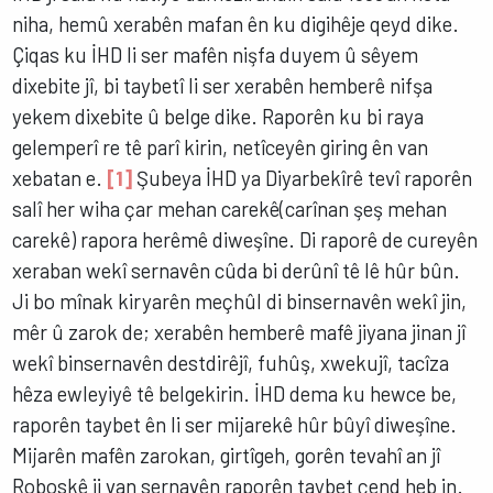
niha, hemû xerabên mafan ên ku digihêje qeyd dike.
Çiqas ku İHD li ser mafên nişfa duyem û sêyem
dixebite jî, bi taybetî li ser xerabên hemberê nifşa
yekem dixebite û belge dike. Raporên ku bi raya
gelemperî re tê parî kirin, netîceyên giring ên van
xebatan e.
[1]
Şubeya İHD ya Diyarbekîrê tevî raporên
salî her wiha çar mehan carekê(carînan şeş mehan
carekê) rapora herêmê diweşîne. Di raporê de cureyên
xeraban wekî sernavên cûda bi derûnî tê lê hûr bûn.
Ji bo mînak kiryarên meçhûl di binsernavên wekî jin,
mêr û zarok de; xerabên hemberê mafê jiyana jinan jî
wekî binsernavên destdirêjî, fuhûş, xwekujî, tacîza
hêza ewleyiyê tê belgekirin. İHD dema ku hewce be,
raporên taybet ên li ser mijarekê hûr bûyî diweşîne.
Mijarên mafên zarokan, girtîgeh, gorên tevahî an jî
Roboskê ji van sernavên raporên taybet çend heb in.