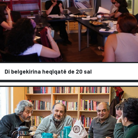
Di belgekirina heqîqatê de 20 sal