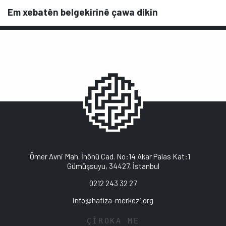
Em xebatên belgekirinê çawa dikin
Ömer Avni Mah. İnönü Cad. No:14 Akar Palas Kat:1
Gümüşsuyu, 34427, İstanbul
0212 243 32 27
info@hafiza-merkezi.org
ÇÎROKA ME