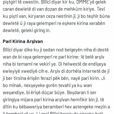
piştgirî tê xwestin. Bîlîcî diyar kir ku, DMME’yê gelek
caran dewletê di van dozan de mehkûm kiriye. Tevî
ku piştî van, kiryaran ceza nestînin jî, ji bo teşhîr bûna
dewletê û ji raya gelemperî re eşkere kirina xerabên
dewletê, gelekî girîng in.
Parî Kirina Arşîvan
Bîlîcî diyar dike ku ji sedan nod belgeyên niha di destê
wan de bi raya gelemperî re parî kirine; lê belê arşîv
niha bi temamî ne vekirî ye. Di helwestê de endîşeya
ewleyiyê xwediyê cih e. Arşîv di dorhêla înternetê de jî
ji ber tirsîna êrîşên ferazî pêk bên, nayê parî kirin. Ji
bo mînak, nexşeyeke gorên tevahî ya ku wan
weşandiye, bi êrîşê dûçar bûye. Beşdaran li ser
girîngiya mijara parî kirina arşîvan hemfikir bin jî, tê
dîtin ku bêbaweriya beramberî hev astengeke mezin a
li hemberî vê ye. Li gorî Bîlîcî bersiv da pirseke hatî,