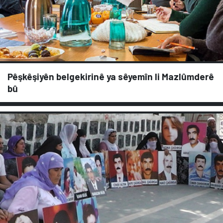
Pêşkêşiyên belgekirinê ya sêyemîn li Mazlûmderê
bû