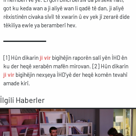
got ku keda wan a ji aliyê wan li qadê tê dan, ji aliyê
rêxistinên civaka sîvîl tê xwarin û ev yek jî zerarê dide
têkiliya ewle ya beramberî hev.
[1] Hûn dikarin
ji vir
bigihêjin raporên salî yên İHD ên
ku der heqê xerabên mafên mirovan.
[2] Hûn dikarin
ji vir
bigihêjin nexşeya İHD’yê der heqê komên tevahî
amade kirî.
İlgili Haberler