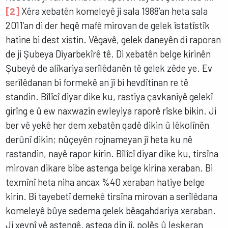
[2]
Xêra xebatên komeleyê ji sala 1988’an heta sala
2011’an di der heqê mafê mirovan de gelek îstatîstîk
hatine bi dest xistin. Vêgavê, gelek daneyên di raporan
de ji Şubeya Diyarbekîrê tê. Di xebatên belge kirinên
Şubeyê de alîkariya serîlêdanên tê gelek zêde ye. Ev
serîlêdanan bi formekê an jî bi hevdîtinan re tê
standin. Bîlîcî diyar dike ku, rastiya çavkaniyê gelekî
girîng e û ew naxwazin ewleyiya raporê rîske bikin. Ji
ber vê yekê her dem xebatên qadê dikin û lêkolînên
derûnî dikin; nûçeyên rojnameyan jî heta ku nê
rastandin, nayê rapor kirin. Bîlîcî diyar dike ku, tirsîna
mirovan dikare bibe astenga belge kirina xeraban. Bi
texmînî heta niha ancax %40 xeraban hatiye belge
kirin. Bi tayebetî demekê tirsîna mirovan a serîlêdana
komeleyê bûye sedema gelek bêagahdariya xeraban.
Ji xeynî vê astengê, astega din jî, polês û leşkeran