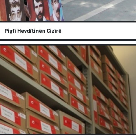
Piştî Hevdîtinên Cizîrê