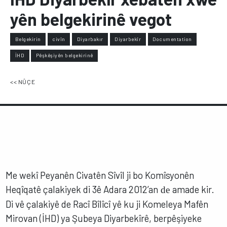
yên belgekirinê vegot
Belgekirin
civîn
Diyarbakır
Diyarbekîr
Documentation
İHD
Pêşkêşiyên belgekirinê
<< NÛÇE
Me wekî Peyanên Civatên Sîvîl ji bo Komîsyonên
Heqîqatê çalakiyek di 3ê Adara 2012’an
amade kir.
de
Di vê çalakiyê de Racî Bîlîcî yê ku ji Komeleya Mafên
Mirovan (İHD) ya Şubeya Diyarbekîrê, berpêşiyeke