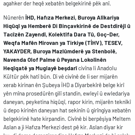
agahker der heqê xebatên belgekirinê pêk anî.
Nûnerên
İHD, Hafıza Merkezi, Buroya Alîkariya
Hiqûqî ya Hemberê Di Binçavkirinê de Destdirêjî û
Tacîzên Zayendî, Kolektîfa Dara Tû, Goç-Der,
Weqfa Mafên Mirovan ya Tirkiye (TİHV), TESEV,
YAKAYDER, Buroya Mazlûmderê ya Stenbolê,
Navenda Olof Palme û Peyana Lokolînên
Heqîqatê ya Muglayê beşdarî
civîna li Anadolu
Kültür pêk hatî bûn. Di vê civînê de li ser mijarên
xerab kirinan ên Şubeya İHD a Diyarbekîrê belge kirî
yên mîna prosedûrên gilî standin, ewleyî û ewledariya
daneyan, peyketina hiqûqî, rapor kirin, mijarên teknîkî
û depo kirinên daneyan hat sekinîn û girîngiya xebatên
belgekirinê hate kirpandin. Civînê bi berpêşiya Meltem
Aslan a ji Hafıza Merkezi dest pê kir. Aslan diyar kir