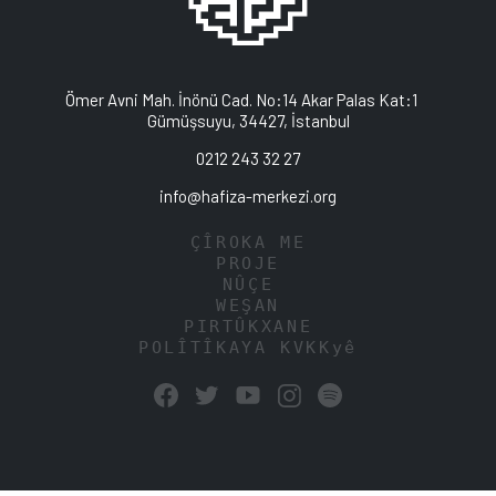
Ömer Avni Mah. İnönü Cad. No:14 Akar Palas Kat:1
Gümüşsuyu, 34427, İstanbul
0212 243 32 27
info@hafiza-merkezi.org
ÇÎROKA ME
PROJE
NÛÇE
WEŞAN
PIRTÛKXANE
POLÎTÎKAYA KVKKyê