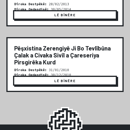
Dîroka Destpêkê:
28/02/2013
Dîroka Qedandinê:
30/05/2014
LÊ BİNÊRE
Pêşxistina Zerengiyê Ji Bo Tevlîbûna
Çalak a Civaka Sivîl a Çareseriya
Pirsgirêka Kurd
Dîroka Destpêkê:
31/01/2010
Dîroka Qedandinê:
30/12/2010
LÊ BİNÊRE