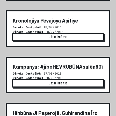
Kronolojiya Pêvajoya Aşitiyê
Dîroka Destpêkê:
18/07/2015
Dîroka Qedandinê:
18/07/2015
LÊ BİNÊRE
Kampanya: #jiboHEVRÛBÛNAsalên90î
Dîroka Destpêkê:
07/05/2015
Dîroka Qedandinê:
28/05/2015
LÊ BİNÊRE
Hînbûna Ji Paşerojê, Guhirandina Îro