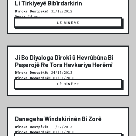
Li Tirkiyeyê Bibîrdarkirin
Dîroka Destpêkê:
31/12/2012
Devam Ediyor
LÊ BİNÊRE
Ji Bo Diyaloga Dîrokî û Hevrûbûna Bi
Paşerojê Re Tora Hevkariya Herêmî
Dîroka Destpêkê:
24/10/2013
Dîroka Qedandinê:
01/01/2018
LÊ BİNÊRE
Danegeha Windakirinên Bi Zorê
Dîroka Destpêkê:
11/07/2013
Dîroka Qedandinê:
01/01/2018