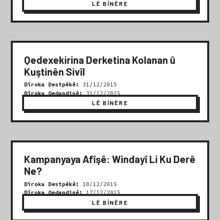
LÊ BİNÊRE
Qedexekirina Derketina Kolanan û
Kuştinên Sivîl
Dîroka Destpêkê:
31/12/2015
Dîroka Qedandinê:
31/12/2015
LÊ BİNÊRE
Kampanyaya Afîşê: Windayî Li Ku Derê
Ne?
Dîroka Destpêkê:
10/12/2015
Dîroka Qedandinê:
17/12/2015
LÊ BİNÊRE