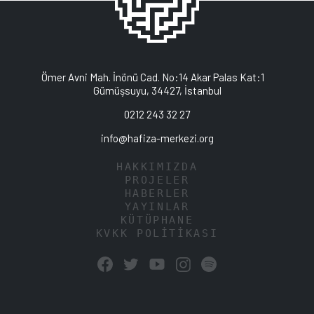
Ömer Avni Mah. İnönü Cad. No:14 Akar Palas Kat:1
Gümüşsuyu, 34427, İstanbul
0212 243 32 27
info@hafiza-merkezi.org
HAKKIMIZDA
PROJELER
HABERLER
YAYINLAR
KÜTÜPHANE
KVKK POLİTİKASI