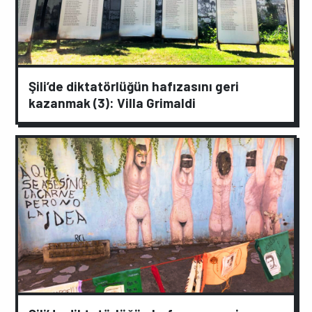
Şili’de diktatörlüğün hafızasını geri
kazanmak (3): Villa Grimaldi