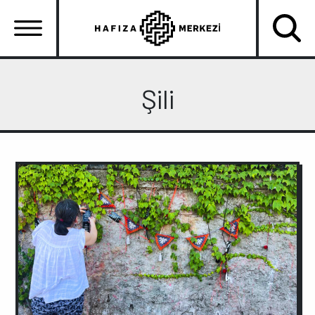
Ana
içeriğe
atla
Ana
gezinti
Şili
menüsü