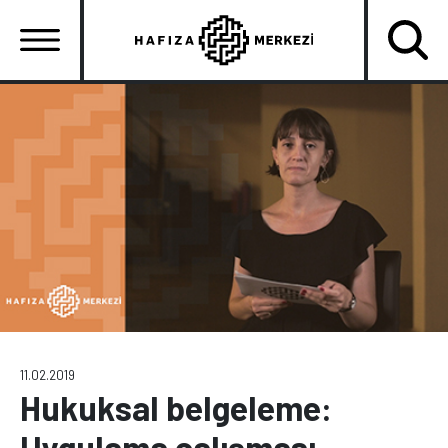
Ana
içeriğe
atla
Ana
gezinti
menüsü
11.02.2019
Hukuksal belgeleme:
Uygulama çalışması