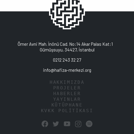
Ömer Avni Mah. İnönü Cad. No:14 Akar Palas Kat:1
Gümüşsuyu, 34427, İstanbul
0212 243 32 27
info@hafiza-merkezi.org
HAKKIMIZDA
PROJELER
HABERLER
YAYINLAR
KÜTÜPHANE
KVKK POLİTİKASI