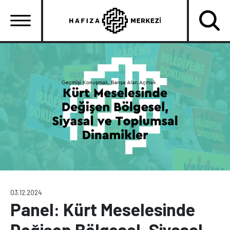
Ana
içeriğe
atla
Ana
gezinti
menüsü
03.12.2024
Panel: Kürt Meselesinde
Değişen Bölgesel, Siyasal