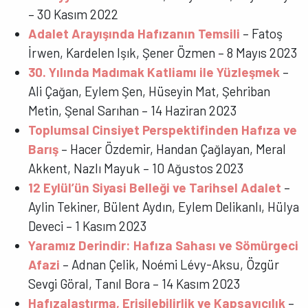
– 30 Kasım 2022
Adalet Arayışında Hafızanın Temsili
– Fatoş
İrwen, Kardelen Işık, Şener Özmen – 8 Mayıs 2023
30. Yılında Madımak Katliamı ile Yüzleşmek
–
Ali Çağan, Eylem Şen, Hüseyin Mat, Şehriban
Metin, Şenal Sarıhan – 14 Haziran 2023
Toplumsal Cinsiyet Perspektifinden Hafıza ve
Barış
– Hacer Özdemir, Handan Çağlayan, Meral
Akkent, Nazlı Mayuk – 10 Ağustos 2023
12 Eylül’ün Siyasi Belleği ve Tarihsel Adalet
–
Aylin Tekiner, Bülent Aydın, Eylem Delikanlı, Hülya
Deveci – 1 Kasım 2023
Yaramız Derindir: Hafıza Sahası ve Sömürgeci
Afazi
– Adnan Çelik, Noémi Lévy-Aksu, Özgür
Sevgi Göral, Tanıl Bora – 14 Kasım 2023
Hafızalaştırma, Erişilebilirlik ve Kapsayıcılık
–