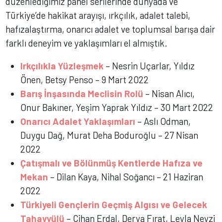
düzenlediğimiz panel serilerinde dünyada ve
Türkiye’de hakikat arayışı, ırkçılık, adalet talebi,
hafızalaştırma, onarıcı adalet ve toplumsal barışa dair
farklı deneyim ve yaklaşımları el almıştık.
Irkçılıkla Yüzleşmek
– Nesrin Uçarlar, Yıldız
Önen, Betsy Penso – 9 Mart 2022
Barış İnşasında Meclisin Rolü
– Nisan Alıcı,
Onur Bakıner, Yeşim Yaprak Yıldız – 30 Mart 2022
Onarıcı Adalet Yaklaşımları
– Aslı Odman,
Duygu Dağ, Murat Deha Boduroğlu – 27 Nisan
2022
Çatışmalı ve Bölünmüş Kentlerde Hafıza ve
Mekan
– Dilan Kaya, Nihal Soğancı – 21 Haziran
2022
Türkiyeli Gençlerin Geçmiş Algısı ve Gelecek
Tahayyülü
– Cihan Erdal, Derya Fırat, Leyla Neyzi