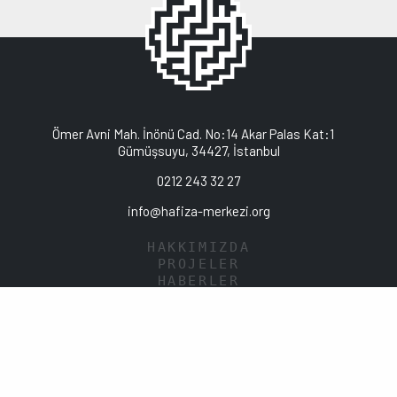
Ömer Avni Mah. İnönü Cad. No:14 Akar Palas Kat:1
Gümüşsuyu, 34427, İstanbul
0212 243 32 27
info@hafiza-merkezi.org
HAKKIMIZDA
PROJELER
HABERLER
YAYINLAR
KÜTÜPHANE
KVKK POLİTİKASI