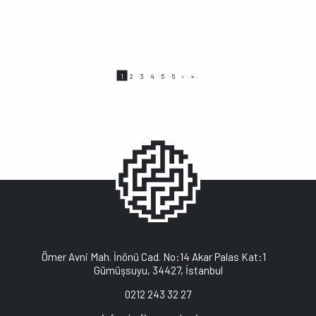
Sayfalama
Page
Page
Page
Page
Page
Page
Sonraki
Son
1
2
3
4
5
6
›
»
sayfa
sayfa
Ömer Avni Mah. İnönü Cad. No:14 Akar Palas Kat:1
Gümüşsuyu, 34427, İstanbul
0212 243 32 27