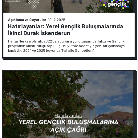
Açıklama ve Duyurular
|
19.12.2025
Hatırlayanlar: Yerel Gençlik Buluşmalarında
İkinci Durak İskenderun
Hafıza Merkezi olarak, 2022’den bu yana yürüttüğümüz Hafıza ve Gençlik
projesinin oluşturduğu topluluğu büyütme hedefiyle yeni bir çalışmaya
başladık. 2024 ve 2025 boyunca “Mahalle Sohbetleri”…