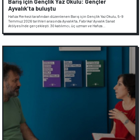
Barış için Gençlik Yaz Okulu: Gençler
Ayvalık’ta buluştu
Hafıza Merkezi tarafından düzenlenen Barış için Gençlik Yaz Okulu, 5-9
Temmuz 2026 tarihleri arasında Ayvalık’ta, Fabrika! Ayvalık Sanat
Atölyesi'nde gerçekleşti. 30 katılımcı, üç uzman ve Hafıza…