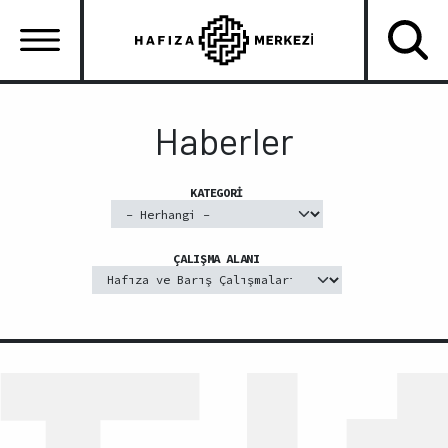
Ana
içeriğe
atla
Ana
gezinti
Haberler
menüsü
KATEGORI
ÇALIŞMA ALANI