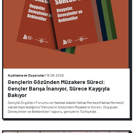
Açıklama ve Duyurular
|
18.06.2026
Gençlerin Gözünden Müzakere Süreci:
Gençler Barışa İnanıyor, Sürece Kaygıyla
Bakıyor
Gençlik Örgütleri Forumu ve Hakikat Adalet Hafıza Merkezi (Hafıza Merkezi)
olarak hazırladığımız “Gençlerin Gözünden Müzakere Süreci: Duygular,
Deneyimler ve Beklentiler” raporu, gençlerin Türkiye’de…