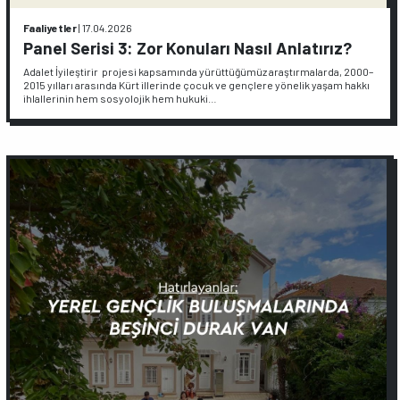
Faaliyetler
|
17.04.2026
Panel Serisi 3: Zor Konuları Nasıl Anlatırız?
Adalet İyileştirir projesi kapsamında yürüttüğümüz araştırmalarda, 2000–
2015 yılları arasında Kürt illerinde çocuk ve gençlere yönelik yaşam hakkı
ihlallerinin hem sosyolojik hem hukuki…