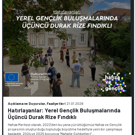
Açıklama ve Duyurular, Faaliyetler
|
21.01.2026
Hatırlayanlar: Yerel Gençlik Buluşmalarında
Üçüncü Durak Rize Fındıklı
Hafıza Merkezi olarak, 2022’den bu yana yürüttüğümüz Hafıza ve Gençlik
projesinin oluşturduğu topluluğu büyütme hedefiyle yeni bir çalışmaya
başladık. 2024 ve 2025 boyunca “Mahalle Sohbetleri”…