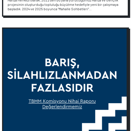
Hafıza Merkezi olarak, 2022’den bu yana yürüttüğümüz Hafıza ve Gençlik
projesinin oluşturduğu topluluğu büyütme hedefiyle yeni bir çalışmaya
başladık. 2024 ve 2025 boyunca “Mahalle Sohbetleri”…