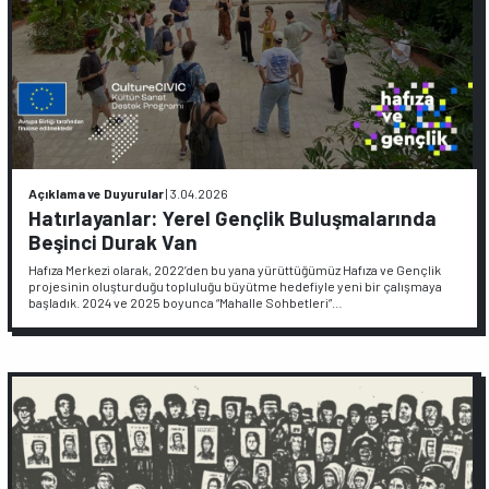
Açıklama ve Duyurular
|
3.04.2026
Hatırlayanlar: Yerel Gençlik Buluşmalarında
Beşinci Durak Van
Hafıza Merkezi olarak, 2022’den bu yana yürüttüğümüz Hafıza ve Gençlik
projesinin oluşturduğu topluluğu büyütme hedefiyle yeni bir çalışmaya
başladık. 2024 ve 2025 boyunca “Mahalle Sohbetleri”…