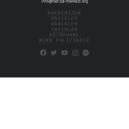
info@hafiza-merkezi.org
HAKKIMIZDA
PROJELER
HABERLER
YAYINLAR
KÜTÜPHANE
KVKK POLİTİKASI