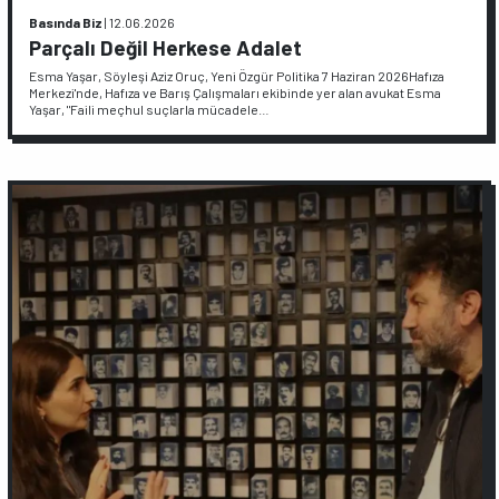
Basında Biz
|
12.06.2026
Parçalı Değil Herkese Adalet
Esma Yaşar, Söyleşi Aziz Oruç, Yeni Özgür Politika 7 Haziran 2026Hafıza
Merkezi'nde, Hafıza ve Barış Çalışmaları ekibinde yer alan avukat Esma
Yaşar, "Faili meçhul suçlarla mücadele…