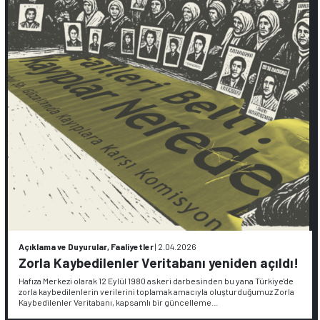
Açıklama ve Duyurular, Faaliyetler
|
2.04.2026
Zorla Kaybedilenler Veritabanı yeniden açıldı!
Hafıza Merkezi olarak 12 Eylül 1980 askeri darbesinden bu yana Türkiye'de
zorla kaybedilenlerin verilerini toplamak amacıyla oluşturduğumuz Zorla
Kaybedilenler Veritabanı, kapsamlı bir güncelleme…