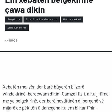
çawa dikin
Belgekirin
Bi zorê hatina winda kirin
Hafıza Merkezi
Zorla Kaybetme
<< NÛÇE
Xebatên me, yên der barê bûyerên bi zorê
windakirinê, berdewam dikin. Gamze Hizli, a ku ji tîma
me ya belgekirinê, der barê hevdîtinên di bergehê vê
mijarê de pêk tên û danegeha ku em bi kar tînin,