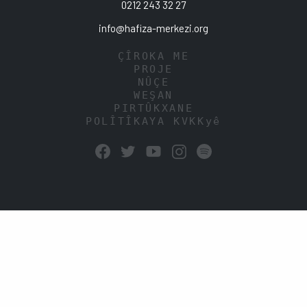
0212 243 32 27
info@hafiza-merkezi.org
ÇÎROKA ME
PROJE
NÛÇE
WEŞAN
PIRTÛKXANE
POLÎTÎKAYA KVKKyê