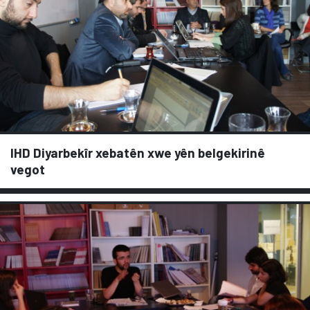
IHD Diyarbekîr xebatên xwe yên belgekirinê
vegot