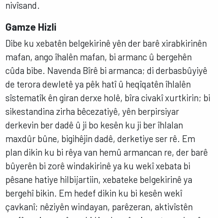
nivîsand.
Gamze Hizli
Dibe ku xebatên belgekirinê yên der barê xirabkirinên
mafan, ango îhalên mafan, bi armanc û bergehên
cûda bibe. Navenda Bîrê bi armanca; di derbasbûyiyê
de terora dewletê ya pêk hatî û heqîqatên îhlalên
sîstematîk ên giran derxe holê, bîra civakî xurtkirin; bi
sikestandina zirha bêcezatiyê, yên berpirsiyar
derkevin ber dadê û ji bo kesên ku ji ber îhlalan
maxdûr bûne, bigihêjin dadê, derketiye ser rê. Em
plan dikin ku bi rêya van hemû armancan re, der barê
bûyerên bi zorê windakirinê ya ku wekî xebata bi
pêsane hatiye hilbijartiin, xebateke belgekirinê ya
bergehî bikin. Em hedef dikin ku bi kesên wekî
çavkanî; nêziyên windayan, parêzeran, aktivîstên