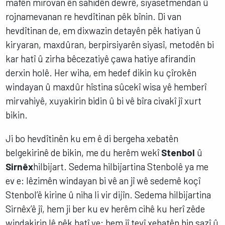
mafên mirovan ên sahidên dewrê, siyasetmendan û
rojnamevanan re hevdîtinan pêk bînin. Di van
hevdîtinan de, em dixwazin detayên pêk hatiyan û
kiryaran, maxdûran, berpirsiyarên siyasî, metodên bi
kar hatî û zirha bêcezatiyê çawa hatiye afirandin
derxin holê. Her wiha, em hedef dikin ku çîrokên
windayan û maxdûr hîstina sûcekî wisa yê hemberî
mirvahiyê, xuyakirin bidin û bi vê bîra civakî jî xurt
bikin.
Ji bo hevdîtinên ku em ê di bergeha xebatên
belgekirinê de bikin, me du herêm wekî
Stenbol
û
Sirnêx
hilbijart. Sedema hilbijartina Stenbolê ya me
ev e: lêzimên windayan bi vê an jî wê sedemê koçî
Stenbol’ê kirine û niha li vir dijîn. Sedema hilbijartina
Sirnêx’ê jî, hem ji ber ku ev herêm cihê ku herî zêde
windakirin lê pêk hatî ye; hem jî tevî xebatên hin sazî û