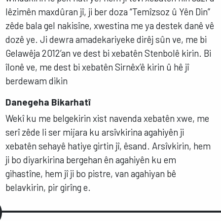
lêzimên maxdûran jî, ji ber doza “Temîzsoz û Yên Din”
zêde bala gel nakisîne, xwestina me ya destek danê vê
dozê ye. Ji dewra amadekariyeke dirêj sûn ve, me bi
Gelawêja 2012’an ve dest bi xebatên Stenbolê kirin. Bi
îlonê ve, me dest bi xebatên Sirnêx’ê kirin û hê jî
berdewam dikin
Danegeha Bikarhatî
Wekî ku me belgekirin xist navenda xebatên xwe, me
serî zêde li ser mijara ku arsîvkirina agahiyên ji
xebatên sehayê hatiye girtin jî, êsand. Arsîvkirin, hem
ji bo diyarkirina bergehan ên agahiyên ku em
gihastîne, hem jî ji bo pistre, van agahiyan bê
belavkirin, pir girîng e.