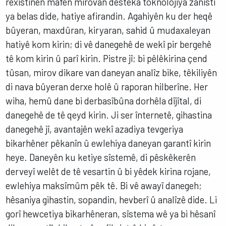
rêxistinên mafên mirovan desteka toknolojiya zanîstî
ya belas dide, hatiye afirandin. Agahiyên ku der heqê
bûyeran, maxdûran, kiryaran, sahid û mudaxaleyan
hatiyê kom kirin; di vê danegehê de wekî pir bergehê
tê kom kirin û parî kirin. Pistre jî; bi pêlêkirina çend
tûsan, mirov dikare van daneyan analîz bike, têkiliyên
di nava bûyeran derxe holê û raporan hilberîne. Her
wiha, hemû dane bi derbasîbûna dorhêla dîjîtal, di
danegehê de tê qeyd kirin. Ji ser înternetê, gihastina
danegehê jî, avantajên wekî azadiya tevgeriya
bikarhêner pêkanîn û ewlehiya daneyan garantî kirin
heye. Daneyên ku ketiye sîstemê, di pêskêkerên
derveyî welêt de tê vesartin û bi yêdek kirina rojane,
ewlehiya maksîmûm pêk tê. Bi vê awayî danegeh;
hêsaniya gihastin, sopandin, hevberî û analîzê dide. Li
gorî hewcetiya bikarhêneran, sîstema wê ya bi hêsanî