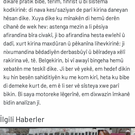
dikare pratîk bibe, terîm, fihrist û bi sîstema
kodkirinê; di nava kes/saziyan de parî kirina daneyan
hêsan dike. Xuya dike ku mînakên di hemû derên
cîhanê de wek hev; astenga mezin a li pêsiya
afirandina bîra civakî, ji bo afirandina hesta ewlehî û
dadî, xurt kirina maxdûran û pêkanîna lihevkirinê; ji
nixumandina bêdadiyên derbasbûyî û bêîradeya xêlî
rakirina vê, tê. Belgekirin, bi vî awayî bingeha hemû
xebatên me teskîl dike. Ji ber vê yekê, em hedef dikin
ku hin besên sahiditiyên ku me kom kirî, heta ku bibe
di demeke kurt de, em ê li ser vê sîsteya xwe parî
bikin. Bi saya motoreke lêgerînê, em dixwazin îmkanê
bidin analîzan jî.
İlgili Haberler