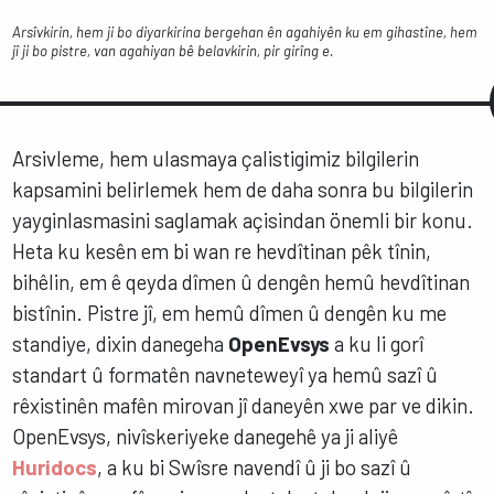
Arsîvkirin, hem ji bo diyarkirina bergehan ên agahiyên ku em gihastîne, hem
jî ji bo pistre, van agahiyan bê belavkirin, pir girîng e.
Arsivleme, hem ulasmaya çalistigimiz bilgilerin
kapsamini belirlemek hem de daha sonra bu bilgilerin
yayginlasmasini saglamak açisindan önemli bir konu.
Heta ku kesên em bi wan re hevdîtinan pêk tînin,
bihêlin, em ê qeyda dîmen û dengên hemû hevdîtinan
bistînin. Pistre jî, em hemû dîmen û dengên ku me
standiye, dixin danegeha
OpenEvsys
a ku li gorî
standart û formatên navneteweyî ya hemû sazî û
rêxistinên mafên mirovan jî daneyên xwe par ve dikin.
OpenEvsys, nivîskeriyeke danegehê ya ji aliyê
Huridocs
, a ku bi Swîsre navendî û ji bo sazî û