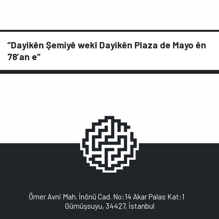
“Dayikên Şemiyê wekî Dayikên Plaza de Mayo ên
78’an e”
Ömer Avni Mah. İnönü Cad. No:14 Akar Palas Kat:1
Gümüşsuyu, 34427, İstanbul