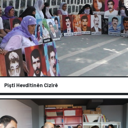
Piştî Hevdîtinên Cizîrê