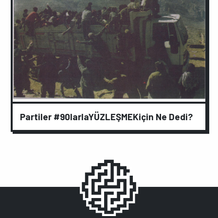
Partiler #90larlaYÜZLEŞMEKiçin Ne Dedi?