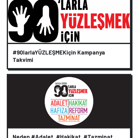
#90larlaYÜZLEŞMEKiçin Kampanya
Takvimi
Neden #Adalet, #Hakikat, #Tazminat,