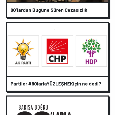
90’lardan Bugüne Süren Cezasızlık
Partiler #90larlaYÜZLEŞMEKiçin ne dedi?