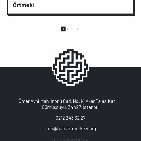
Örtmek!
Sayfalama
Page
Page
Sonraki
Son
1
2
››
»
sayfa
sayfa
Ömer Avni Mah. İnönü Cad. No:14 Akar Palas Kat:1
Gümüşsuyu, 34427, İstanbul
0212 243 32 27
info@hafiza-merkezi.org