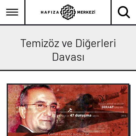
Ana
içeriğe
atla
Ana
gezinti
Temizöz ve Diğerleri
menüsü
Davası