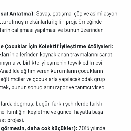
asal Anlatma):
Savaş, çatışma, göç ve asimilasyon
utturulmuş mekânlarla ilgili - proje örneğinde
 tarih çalışması yapılması ve bunun üzerinden
de Çocuklar İçin Kolektif İyileştirme Atölyeleri:
kları ihlallerinden kaynaklanan travmalarını sanat
yanışma ve birlikte iyileşmenin teşvik edilmesi.
Anadilde eğitim veren kurumların çocukların
r, eğitimciler ve çocuklarla yapılacak odak grup
mek, bunun sonuçlarını rapor ve tanıtıcı video
llarda doğmuş, bugün farklı şehirlerde farklı
e, kimliğini keşfetme ve güncel hayatla başa
ast projesi.
ar görmesin, daha çok küçükler):
2015 yılında