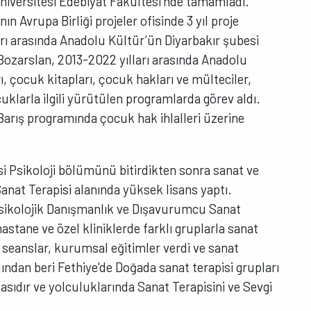
Üniversitesi Edebiyat Fakültesi’nde tamamladı.
ın Avrupa Birliği projeler ofisinde 3 yıl proje
arı arasında Anadolu Kültür’ün Diyarbakır şubesi
Bozarslan, 2013-2022 yılları arasında Anadolu
ı, çocuk kitapları, çocuk hakları ve mülteciler,
klarla ilgili yürütülen programlarda görev aldı.
 Barış programında çocuk hak ihlalleri üzerine
si Psikoloji bölümünü bitirdikten sonra sanat ve
Sanat Terapisi alanında yüksek lisans yaptı.
e Psikolojik Danışmanlık ve Dışavurumcu Sanat
tane ve özel kliniklerde farklı gruplarla sanat
el seanslar, kurumsal eğitimler verdi ve sanat
ılından beri Fethiye'de Doğada sanat terapisi grupları
çasıdır ve yolculuklarında Sanat Terapisini ve Sevgi