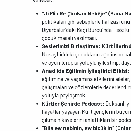
“Ji Min Re Çîrokan Nebêje” (Bana M
politikaları gibi sebeplerle hafızası un
Diyarbakır’daki Keçi Burcu'nda - sözlü
çocuk masalı yazılması.
Seslerimizi Birleştirme: Kürt İllerin
Nusaybin'deki çocukların ağır insan ha
ve oyun terapisi yoluyla iyileştirip, da
Anadilde Eğitimin İyileştirici Etkisi:
eğitimine ve yaşamına etkilerini ailele
çalışmaları ve gözlemlerle değerlendir
yoluyla paylaşmak.
Kürtler Şehirde Podcast:
Doksanlı yı
hayatlar yaşayan Kürt gençlerin büyüm
çıkma hikâyelerini anlattıkları bir podc
“Bila ew nebînin, ew biçûk in” (Onl