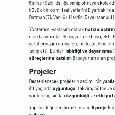
6’sı ise tüzel kişiliğe sahip olmayan kolekti
büyük bir kısmı faaliyetlerini Diyarbakır’da
Batman (7), Van (6), Mardin (5) ve İstanbul (5)
Yöntemsel yaklaşım olarak
hafızalaştır
olan başvurular 19 başvuru ile başı çekti.
yaratıcı yazım atölyeleri, podcast, kısa fil
takip etti. Bunları
işbirliği ve dayanışma
(
süreçlerine katılım
(8) boyutları olan proj
Projeler
Desteklenecek projelerin seçimi için yapıla
ihtiyaçlarla
uygunluğu
, takvim, bütçe ve
yöntem açısından
özgünlüğü
ve
etki pot
Yapılan değerlendirme sonucu
5 proje
İsta
edilecek.