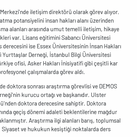
 Merkezi’nde iletişim direktörü olarak görev alıyor.
ratma potansiyelini insan hakları alanı üzerinden
şma alanları arasında umut temelli iletişim, hikaye
rlikleri var. Lisans eğitimini Sabancı Üniversitesi
s derecesini ise Essex Üniversitesinin İnsan Hakları
 Yurttaşlar Derneği, İstanbul Bilgi Üniversitesi
ye ofisi, Asker Hakları İnisiyatifi gibi çeşitli kar
ofesyonel çalışmalarda görev aldı.
nde doktora sonrası araştırma görevlisi ve DEMOS
erneği'nin kurucu ortağı ve başkanıdır. Ulster
sü'nden doktora derecesine sahiptir. Doktora
ında geçiş dönemi adaleti beklentilerine mağdur
klanmıştır. Araştırma ilgi alanları barış, toplumsal
r. Siyaset ve hukukun kesiştiği noktalarda ders