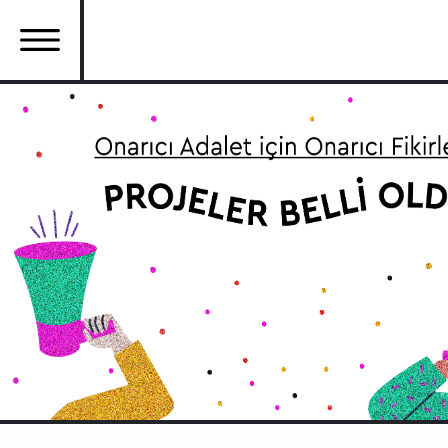
Ana
içeriğe
atla
Ana
gezinti
menüsü