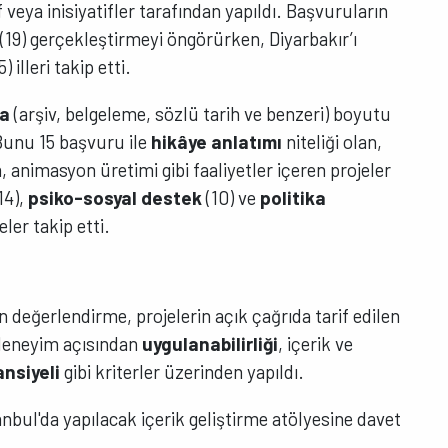
f veya inisiyatifler tarafından yapıldı. Başvuruların
 (19) gerçekleştirmeyi öngörürken, Diyarbakır’ı
 illeri takip etti.
ma
(arşiv, belgeleme, sözlü tarih ve benzeri) boyutu
 Bunu 15 başvuru ile
hikâye anlatımı
niteliği olan,
m, animasyon üretimi gibi faaliyetler içeren projeler
14),
psiko-sosyal destek
(10) ve
politika
eler takip etti.
n değerlendirme, projelerin açık çağrıda tarif edilen
 deneyim açısından
uygulanabilirliği
, içerik ve
ansiyeli
gibi kriterler üzerinden yapıldı.
nbul'da yapılacak içerik geliştirme atölyesine davet