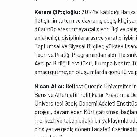
Kerem Çiftçioğlu:
2014'te katıldığı Hafıza
İletişimin tutum ve davranış değişikliği ya
düşünüp araştırmaya çalışıyor. İlgi ve çalı
anlatıcılığı, disiplinlerarası ve yaratıcı işbi
Toplumsal ve Siyasal Bilgiler, yüksek lisan
Teori ve Pratiği Programından aldı. Helsinki
Avrupa Birliği Enstitüsü, Europa Nostra Türki
amacı gütmeyen oluşumlarda gönüllü ve pr
Nisan Alıcı:
Belfast Queen's Üniversitesi'
Barış ve Alternatif Politikalar Araştırma D
Üniversitesi Geçiş Dönemi Adaleti Enstitü
projesi, devam eden Kürt çatışması bağlam
merkezli ve taban odaklı bir yaklaşımla oda
cinsiyet ve geçiş dönemi adaleti üzerinedi