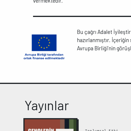
vermektedir.
Bu çağrı Adalet İyileşti
hazırlanmıştır. İçeriği
Avrupa Birliği’nin görü
Yayınlar
Toplumsal Etki