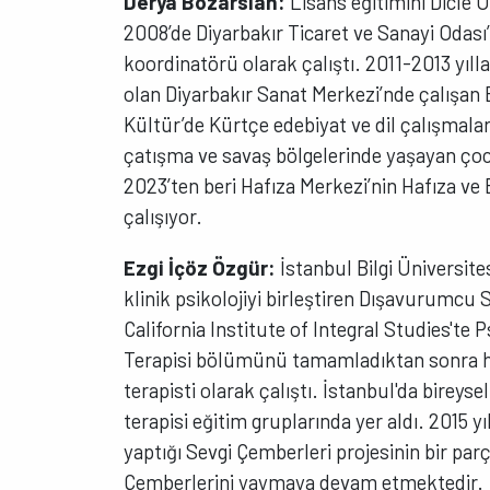
Derya Bozarslan:
Lisans eğitimini Dicle 
2008’de Diyarbakır Ticaret ve Sanayi Odası’n
koordinatörü olarak çalıştı. 2011-2013 yıll
olan Diyarbakır Sanat Merkezi’nde çalışan 
Kültür’de Kürtçe edebiyat ve dil çalışmalar
çatışma ve savaş bölgelerinde yaşayan çocu
2023’ten beri Hafıza Merkezi’nin Hafıza ve
çalışıyor.
Ezgi İçöz Özgür:
İstanbul Bilgi Üniversite
klinik psikolojiyi birleştiren Dışavurumcu 
California Institute of Integral Studies't
Terapisi bölümünü tamamladıktan sonra has
terapisti olarak çalıştı. İstanbul'da bireys
terapisi eğitim gruplarında yer aldı. 2015 y
yaptığı Sevgi Çemberleri projesinin bir par
Çemberlerini yaymaya devam etmektedir.