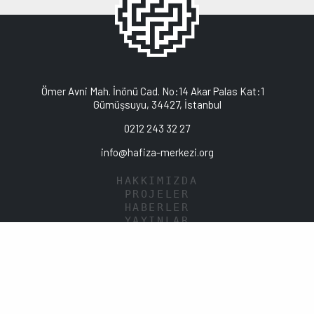
Ömer Avni Mah. İnönü Cad. No:14 Akar Palas Kat:1
Gümüşsuyu, 34427, İstanbul
0212 243 32 27
info@hafiza-merkezi.org
HAKKIMIZDA
PROJELER
HABERLER
YAYINLAR
KÜTÜPHANE
KVKK POLİTİKASI