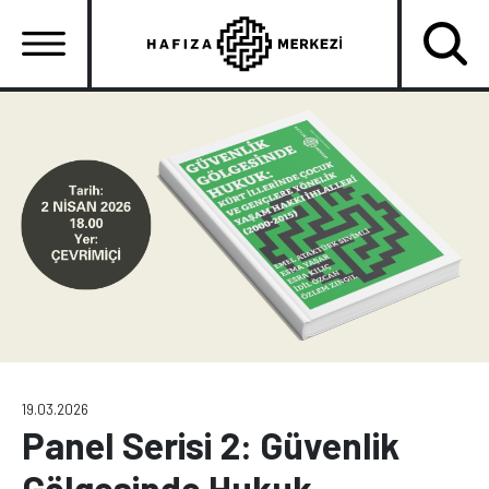
Ana
içeriğe
atla
Ana
gezinti
menüsü
19.03.2026
Panel Serisi 2: Güvenlik
Gölgesinde Hukuk