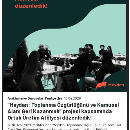
Açıklama ve Duyurular, Faaliyetler
|
15.04.2026
“Meydan: Toplanma Özgürlüğünü ve Kamusal
Alanı Geri Kazanmak” projesi kapsamında
Ortak Üretim Atölyesi düzenledik!
17-18 Ocak 2026 tarihlerinde “Meydan: Toplanma Özgürlüğünü ve Kamusal
Alanı Geri Kazanmak” projesi kapsamında toplanma özgürlüğünü