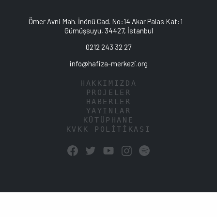
Ömer Avni Mah. İnönü Cad. No:14 Akar Palas Kat:1
Gümüşsuyu, 34427, İstanbul
0212 243 32 27
info@hafiza-merkezi.org
HAKKIMIZDA
PROJELER
HABERLER
YAYINLAR
KÜTÜPHANE
KVKK POLİTİKASI