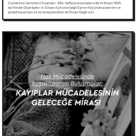
Cumartesi Anneleri/İnsanları, 994. hafta buluşmalarında 14 Nisan 1995
tarihinde Diyarbakır’ın Silvan ilçesine bağlı Eşme Köyünde askerlerce
gözaltına alınan ve zorla kaybedilen Ali İhsan Dağlı için…