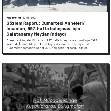
Faaliyetler
|
10.05.2024
Gözlem Raporu: Cumartesi Anneleri/
İnsanları, 997. hafta buluşması için
Galatasaray Meydanı’ndaydı
Cumartesi Anneleri/İnsanları, 997. hafta buluşmalarında 4 Mayıs 1992
tarihinde İstanbul’da gözaltında kaybedilen üniversite öğrencileri
Hüsamettin Yaman ve Soner Gül’ün akıbetlerini sordu, adalet…