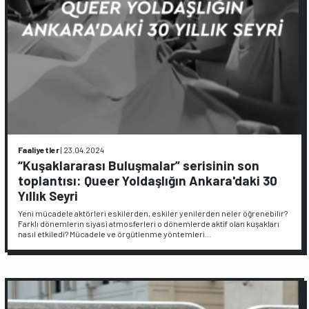
Faaliyetler
|
23.04.2024
“Kuşaklararası Buluşmalar” serisinin son
toplantısı: Queer Yoldaşlığın Ankara'daki 30
Yıllık Seyri
Yeni mücadele aktörleri eskilerden, eskiler yenilerden neler öğrenebilir?
Farklı dönemlerin siyasi atmosferleri o dönemlerde aktif olan kuşakları
nasıl etkiledi? Mücadele ve örgütlenme yöntemleri…