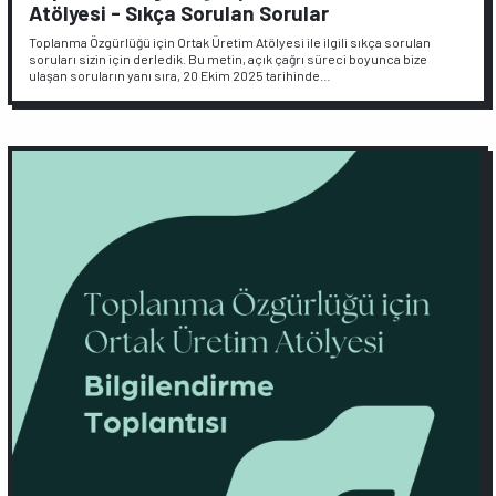
Atölyesi - Sıkça Sorulan Sorular
Toplanma Özgürlüğü için Ortak Üretim Atölyesi ile ilgili sıkça sorulan
soruları sizin için derledik. Bu metin, açık çağrı süreci boyunca bize
ulaşan soruların yanı sıra, 20 Ekim 2025 tarihinde…