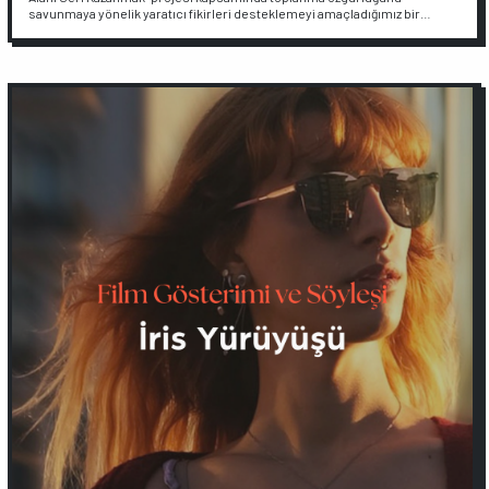
savunmaya yönelik yaratıcı fikirleri desteklemeyi amaçladığımız bir…