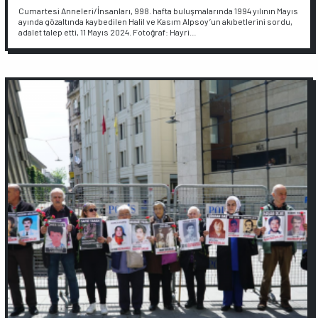
Cumartesi Anneleri/İnsanları, 998. hafta buluşmalarında 1994 yılının Mayıs
ayında gözaltında kaybedilen Halil ve Kasım Alpsoy’un akıbetlerini sordu,
adalet talep etti, 11 Mayıs 2024. Fotoğraf: Hayri…