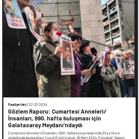
Faaliyetler
|
22.03.2024
Gözlem Raporu: Cumartesi Anneleri/
İnsanları, 990. hafta buluşması için
Galatasaray Meydanı’ndaydı
Cumartesi Anneleri/İnsanları, 990. hafta buluşmalarında 33 yıl önce
gözaltında kaybedilen Yusuf Erişti’yi andı, 16 Mart 2024. Fotoğraf: Nazım