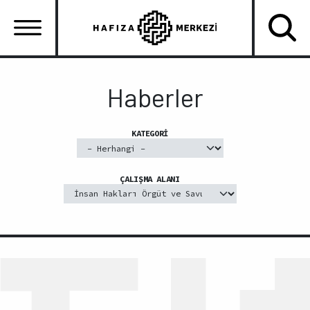
Ana
içeriğe
atla
Ana
gezinti
Haberler
menüsü
KATEGORI
ÇALIŞMA ALANI