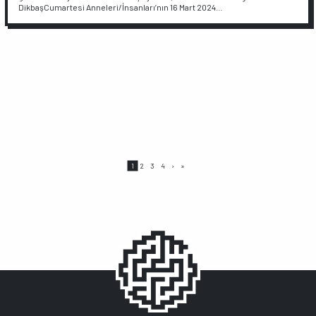
DikbaşCumartesi Anneleri/İnsanları’nın 16 Mart 2024…
Sayfalama
Page
Page
Page
Page
Sonraki
Son
1
2
3
4
›
»
sayfa
sayfa