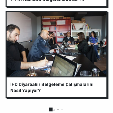
İHD Diyarbakır Belgeleme Çalışmalarını
Nasıl Yapıyor?
Sayfalama
Page
Page
Sonraki
Son
1
2
››
»
sayfa
sayfa