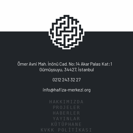
Ömer Avni Mah. İnönü Cad. No:14 Akar Palas Kat:1
Gümüşsuyu, 34427, İstanbul
0212 243 32 27
info@hafiza-merkezi.org
HAKKIMIZDA
PROJELER
HABERLER
YAYINLAR
KÜTÜPHANE
KVKK POLİTİKASI