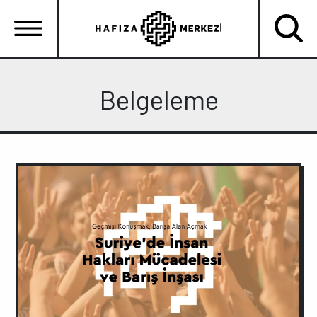
Ana
içeriğe
atla
Ana
gezinti
Belgeleme
menüsü