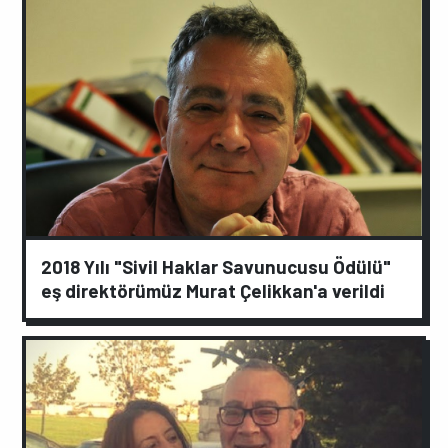
2018 Yılı "Sivil Haklar Savunucusu Ödülü"
eş direktörümüz Murat Çelikkan'a verildi