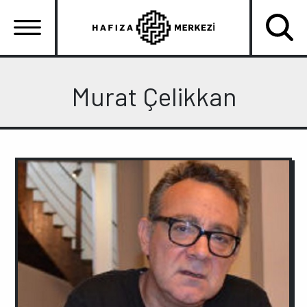
Ana
içeriğe
atla
Ana
gezinti
Murat Çelikkan
menüsü