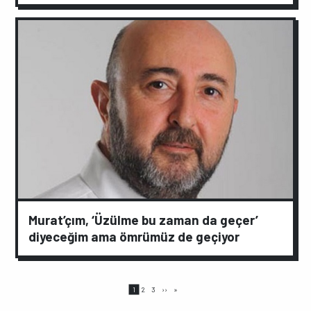
Murat’çım, ‘Üzülme bu zaman da geçer’
diyeceğim ama ömrümüz de geçiyor
Sayfalama
Page
Page
Page
Sonraki
Son
1
2
3
››
»
sayfa
sayfa