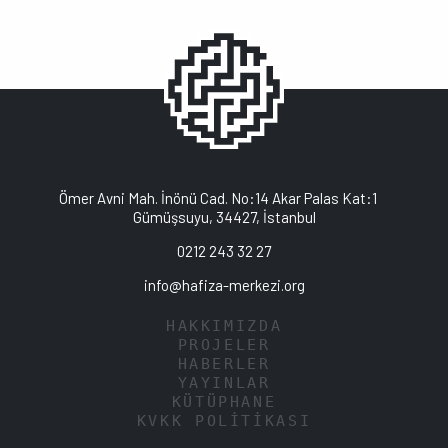
Ömer Avni Mah. İnönü Cad. No:14 Akar Palas Kat:1
Gümüşsuyu, 34427, İstanbul
0212 243 32 27
info@hafiza-merkezi.org
HAKKIMIZDA
PROJELER
HABERLER
YAYINLAR
KÜTÜPHANE
KVKK POLİTİKASI